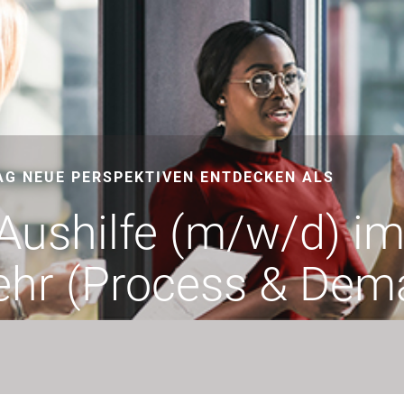
AG NEUE PERSPEKTIVEN ENTDECKEN ALS
Aushilfe (m/w/d) im
ehr (Process & De