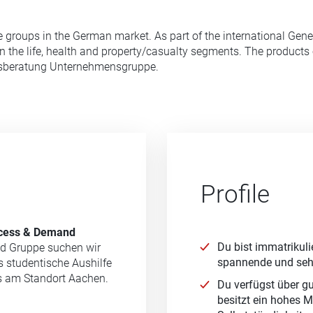
e groups in the German market. As part of the international Gen
n the life, health and property/casualty segments. The products
nsberatung Unternehmensgruppe.
Profile
cess & Demand
Du bist immatrikuli
nd Gruppe suchen wir
spannende und sehr
 studentische Aushilfe
s am Standort Aachen.
Du verfügst über g
besitzt ein hohes M