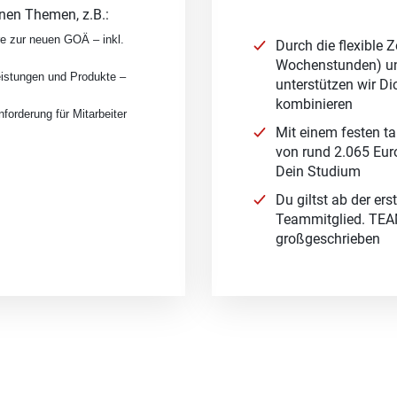
enen Themen, z.B.:
re zur neuen GOÄ – inkl.
Durch die flexible Z
Wochenstunden) und
istungen und Produkte –
unterstützen wir Di
kombinieren
rderung für Mitarbeiter
Mit einem festen t
von rund 2.065 Eur
Dein Studium
Du giltst ab der er
Teammitglied. TEA
großgeschrieben