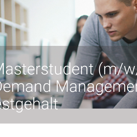
Masterstudent (m/w
Demand Management
estgehalt