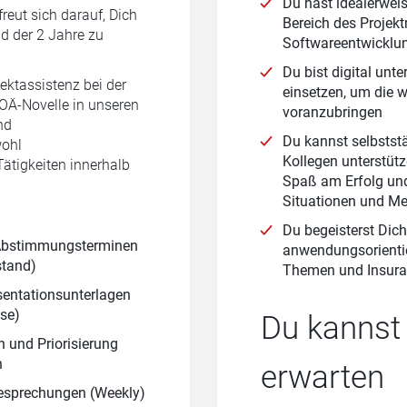
Du hast idealerweis
reut sich darauf, Dich
Bereich des Proje
 der 2 Jahre zu
Softwareentwicklu
Du bist digital un
ektassistenz bei der
einsetzen, um die 
OÄ-Novelle in unseren
voranzubringen
nd
Du kannst selbstst
wohl
Kollegen unterstütz
tigkeiten innerhalb
Spaß am Erfolg und 
Situationen und M
Du begeisterst Dic
 Abstimmungsterminen
anwendungsorientier
stand)
Themen und Insur
entationsunterlagen
sse)
Du kannst 
n und Priorisierung
n
erwarten
esprechungen (Weekly)