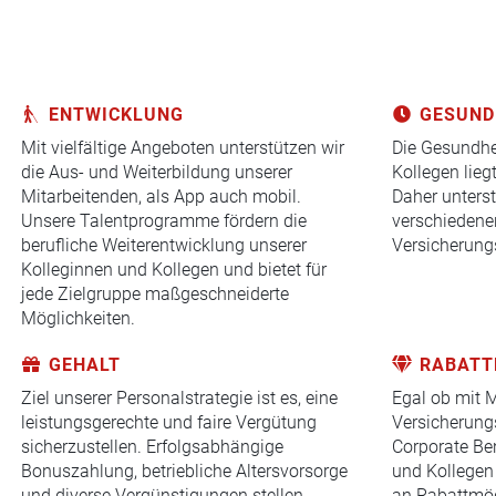
ENTWICKLUNG
GESUND
Mit vielfältige Angeboten unterstützen wir
Die Gesundhe
die Aus- und Weiterbildung unserer
Kollegen lieg
Mitarbeitenden, als App auch mobil.
Daher unterst
Unsere Talentprogramme fördern die
verschiedenen
berufliche Weiterentwicklung unserer
Versicherung
Kolleginnen und Kollegen und bietet für
jede Zielgruppe maßgeschneiderte
Möglichkeiten.
GEHALT
RABATT
Ziel unserer Personalstrategie ist es, eine
Egal ob mit M
leistungsgerechte und faire Vergütung
Versicherung
sicherzustellen. Erfolgsabhängige
Corporate Ben
Bonuszahlung, betriebliche Altersvorsorge
und Kollegen 
und diverse Vergünstigungen stellen
an Rabattmög