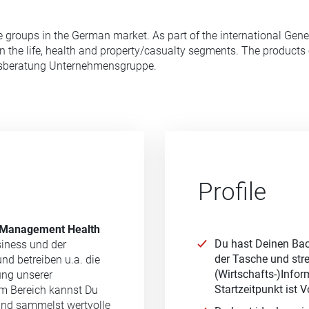
e groups in the German market. As part of the international Gen
n the life, health and property/casualty segments. The products
nsberatung Unternehmensgruppe.
Profile
 Management Health
Du hast Deinen Bac
siness und der
der Tasche und str
nd betreiben u.a. die
(Wirtschafts-)Infor
ung unserer
Startzeitpunkt ist
m Bereich kannst Du
 und sammelst wertvolle