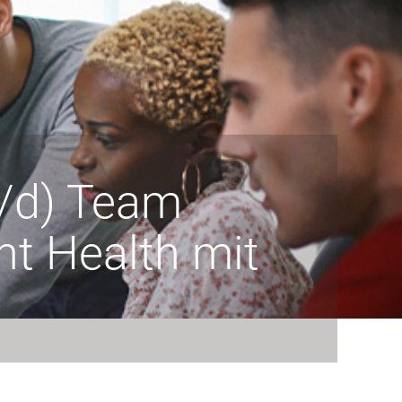
/d) Team
 Health mit